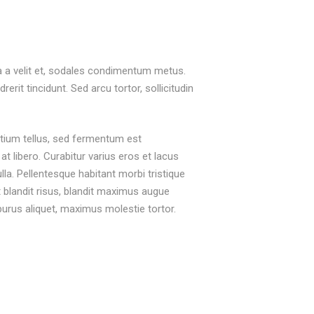
nia a velit et, sodales condimentum metus.
rit tincidunt. Sed arcu tortor, sollicitudin
etium tellus, sed fermentum est
at libero. Curabitur varius eros et lacus
la. Pellentesque habitant morbi tristique
t blandit risus, blandit maximus augue
rus aliquet, maximus molestie tortor.