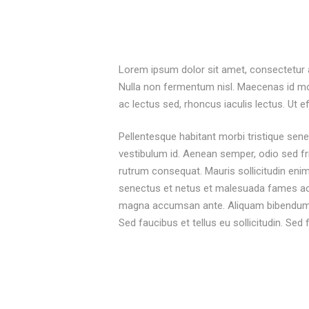
Lorem ipsum dolor sit amet, consectetur adi
Nulla non fermentum nisl. Maecenas id moles
ac lectus sed, rhoncus iaculis lectus. Ut e
Pellentesque habitant morbi tristique sen
vestibulum id. Aenean semper, odio sed frin
rutrum consequat. Mauris sollicitudin enim
senectus et netus et malesuada fames ac tu
magna accumsan ante. Aliquam bibendum la
Sed faucibus et tellus eu sollicitudin. Sed 