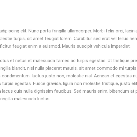
piscing elit. Nunc porta fringilla ullamcorper. Morbi felis orci, laci
tie turpis, sit amet feugiat lorem. Curabitur sed erat vel tellus hendre
fficitur feugiat enim a euismod. Mauris suscipit vehicula imperdiet.
ectus et netus et malesuada fames ac turpis egestas. Ut tristique pr
gilla blandit, nisl nulla placerat mauris, sit amet commodo mi turpis 
 condimentum, luctus justo non, molestie nisl. Aenean et egestas nul
rpis egestas. Fusce gravida, ligula non molestie tristique, justo eli
cus quis nulla dignissim faucibus. Sed mauris enim, bibendum at pu
fringilla malesuada luctus.