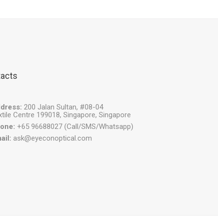
acts
dress:
200 Jalan Sultan, #08-04
xtile Centre 199018, Singapore, Singapore
one:
+65 96688027 (Call/SMS/Whatsapp)
ail:
ask@eyeconoptical.com