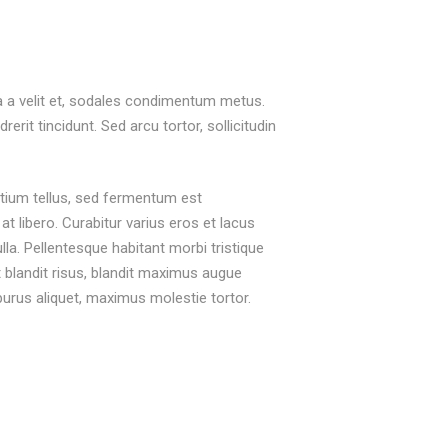
nia a velit et, sodales condimentum metus.
rit tincidunt. Sed arcu tortor, sollicitudin
etium tellus, sed fermentum est
at libero. Curabitur varius eros et lacus
la. Pellentesque habitant morbi tristique
t blandit risus, blandit maximus augue
rus aliquet, maximus molestie tortor.