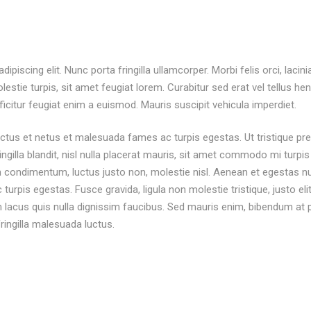
piscing elit. Nunc porta fringilla ullamcorper. Morbi felis orci, laci
tie turpis, sit amet feugiat lorem. Curabitur sed erat vel tellus hendre
fficitur feugiat enim a euismod. Mauris suscipit vehicula imperdiet.
ectus et netus et malesuada fames ac turpis egestas. Ut tristique pr
gilla blandit, nisl nulla placerat mauris, sit amet commodo mi turpis 
 condimentum, luctus justo non, molestie nisl. Aenean et egestas nul
rpis egestas. Fusce gravida, ligula non molestie tristique, justo eli
cus quis nulla dignissim faucibus. Sed mauris enim, bibendum at pu
fringilla malesuada luctus.