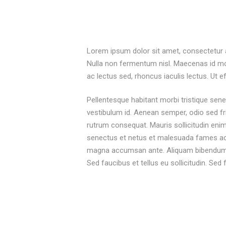
Lorem ipsum dolor sit amet, consectetur adi
Nulla non fermentum nisl. Maecenas id moles
ac lectus sed, rhoncus iaculis lectus. Ut e
Pellentesque habitant morbi tristique sen
vestibulum id. Aenean semper, odio sed frin
rutrum consequat. Mauris sollicitudin enim
senectus et netus et malesuada fames ac tu
magna accumsan ante. Aliquam bibendum la
Sed faucibus et tellus eu sollicitudin. Sed 