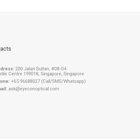
acts
dress:
200 Jalan Sultan, #08-04
xtile Centre 199018, Singapore, Singapore
one:
+65 96688027 (Call/SMS/Whatsapp)
ail:
ask@eyeconoptical.com